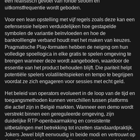
een realistisch gevoel van ronde stroom en
uitkomstfrequentie wordt geboden.
Voor een lean opstelling met vijf regels zoals deze kan een
oefensessie helpen verduidelijken hoe gestapelde
symbolen de variantie beïnvloeden en hoe de
bankrolllengte verband houdt met het maken van keuzes.
Pragmatische Play-formaten hebben de neiging om hun
volledige spoellogica in elke gratis te spelen omgeving te
brengen wanneer deze wordt aangeboden, waardoor de
essentie van het product behouden blijft. Die pariteit helpt
potentiële spelers volatiliteitspieken en tempo te begrijpen
voordat ze zich engageren voor sessies met echt geld.
Het beleid van operators evolueert in de loop van de tijd en
toegangsmethoden kunnen verschillen tussen platforms
die actief zijn in België markten. Wanneer een demo wordt
verstrekt binnen een gereguleerde omgeving, zijn
duidelijke RTP-openbaarmaking en consistente
uitbetalingen met betrekking tot inzetten standaardpraktijk.
Jokers Jewel blijft eenvoudig in beide modi en vertrouwt op