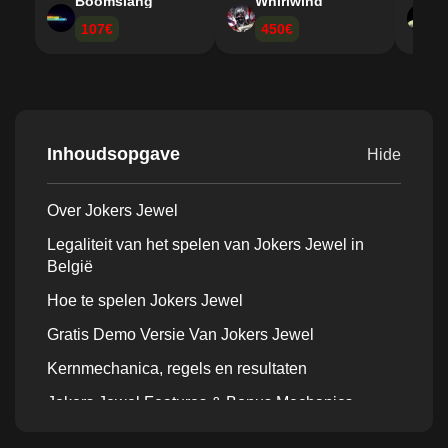
Boomslang
Whirlwind
B
107€
450€
Inhoudsopgave
Hide
Over Jokers Jewel
Legaliteit van het spelen van Jokers Jewel in
België
Hoe te spelen Jokers Jewel
Gratis Demo Versie Van Jokers Jewel
Kernmechanica, regels en resultaten
Jokers Jewel Features & Bonus Mechanics
Jokers Jewel RTP, Volatiliteit & Max Win