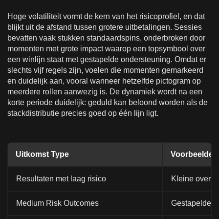
Hoge volatiliteit vormt de kern van het risicoprofiel, en dat
blijkt uit de afstand tussen grotere uitbetalingen. Sessies
bevatten vaak stukken standaardspins, onderbroken door
momenten met grote impact waarop een topsymbool over
een winlijn staat met gestapelde ondersteuning. Omdat er
slechts vijf regels zijn, voelen die momenten gemarkeerd
en duidelijk aan, vooral wanneer hetzelfde pictogram op
meerdere rollen aanwezig is. De dynamiek wordt na een
korte periode duidelijk: geduld kan beloond worden als de
stackdistributie precies goed op één lijn ligt.
Uitkomst Type
Voorbeelden
Resultaten met laag risico
Kleine overwi
Medium Risk Outcomes
Gestapelde sy