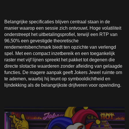
Belangrijke specificaties blijven centraal staan in de
manier waarop een sessie zich ontvouwt. Hoge volatiliteit
onderstreept het uitbetalingsprofiel, terwijl een RTP van
96,50% een gevestigde theoretische
rendementsbenchmark biedt ten opzichte van verlengd
spel. Met een compact inzetbereik en een toegankelijk
raster met vijf lijnen spreekt het pakket tot degenen die
directe slotactie waarderen zonder afleiding van gelaagde
functies. De magere aanpak geeft Jokers Jewel ruimte om
te ademen, waarbij hij leunt op symbooldichtheid en
lijndekking als de belangrijkste drijfveren voor opwinding.