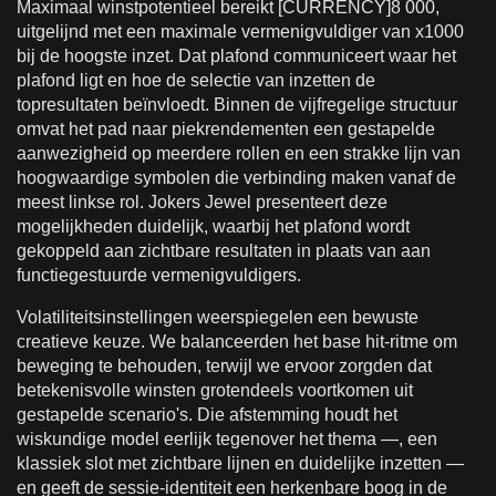
Maximaal winstpotentieel bereikt [CURRENCY]8 000,
uitgelijnd met een maximale vermenigvuldiger van x1000
bij de hoogste inzet. Dat plafond communiceert waar het
plafond ligt en hoe de selectie van inzetten de
topresultaten beïnvloedt. Binnen de vijfregelige structuur
omvat het pad naar piekrendementen een gestapelde
aanwezigheid op meerdere rollen en een strakke lijn van
hoogwaardige symbolen die verbinding maken vanaf de
meest linkse rol. Jokers Jewel presenteert deze
mogelijkheden duidelijk, waarbij het plafond wordt
gekoppeld aan zichtbare resultaten in plaats van aan
functiegestuurde vermenigvuldigers.
Volatiliteitsinstellingen weerspiegelen een bewuste
creatieve keuze. We balanceerden het base hit-ritme om
beweging te behouden, terwijl we ervoor zorgden dat
betekenisvolle winsten grotendeels voortkomen uit
gestapelde scenario's. Die afstemming houdt het
wiskundige model eerlijk tegenover het thema —, een
klassiek slot met zichtbare lijnen en duidelijke inzetten —
en geeft de sessie-identiteit een herkenbare boog in de