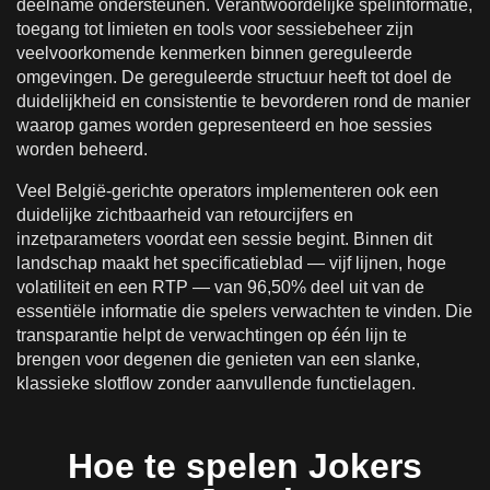
deelname ondersteunen. Verantwoordelijke spelinformatie,
toegang tot limieten en tools voor sessiebeheer zijn
veelvoorkomende kenmerken binnen gereguleerde
omgevingen. De gereguleerde structuur heeft tot doel de
duidelijkheid en consistentie te bevorderen rond de manier
waarop games worden gepresenteerd en hoe sessies
worden beheerd.
Veel België-gerichte operators implementeren ook een
duidelijke zichtbaarheid van retourcijfers en
inzetparameters voordat een sessie begint. Binnen dit
landschap maakt het specificatieblad — vijf lijnen, hoge
volatiliteit en een RTP — van 96,50% deel uit van de
essentiële informatie die spelers verwachten te vinden. Die
transparantie helpt de verwachtingen op één lijn te
brengen voor degenen die genieten van een slanke,
klassieke slotflow zonder aanvullende functielagen.
Hoe te spelen Jokers