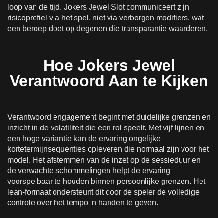
loop van de tijd. Jokers Jewel Slot communiceert zijn
risicoprofiel via het spel, niet via verborgen modifiers, wat
een beroep doet op degenen die transparantie waarderen.
Hoe Jokers Jewel
Verantwoord Aan te Kijken
Verantwoord engagement begint met duidelijke grenzen en
inzicht in de volatiliteit die een rol speelt. Met vijf lijnen en
een hoge variantie kan de ervaring ongelijke
kortetermijnsequenties opleveren die normaal zijn voor het
model. Het afstemmen van de inzet op de sessieduur en
de verwachte schommelingen helpt de ervaring
voorspelbaar te houden binnen persoonlijke grenzen. Het
lean-formaat ondersteunt dit door de speler de volledige
controle over het tempo in handen te geven.