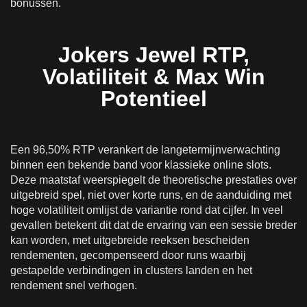
bonussen.
Jokers Jewel RTP,
Volatiliteit & Max Win
Potentieel
Een 96,50% RTP verankert de langetermijnverwachting
binnen een bekende band voor klassieke online slots.
Deze maatstaf weerspiegelt de theoretische prestaties over
uitgebreid spel, niet over korte runs, en de aanduiding met
hoge volatiliteit omlijst de variantie rond dat cijfer. In veel
gevallen betekent dit dat de ervaring van een sessie breder
kan worden, met uitgebreide reeksen bescheiden
rendementen, gecompenseerd door runs waarbij
gestapelde verbindingen in clusters landen en het
rendement snel verhogen.