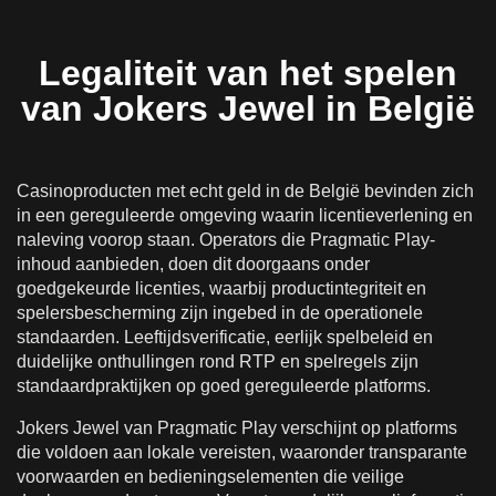
Legaliteit van het spelen
van Jokers Jewel in België
Casinoproducten met echt geld in de België bevinden zich
in een gereguleerde omgeving waarin licentieverlening en
naleving voorop staan. Operators die Pragmatic Play-
inhoud aanbieden, doen dit doorgaans onder
goedgekeurde licenties, waarbij productintegriteit en
spelersbescherming zijn ingebed in de operationele
standaarden. Leeftijdsverificatie, eerlijk spelbeleid en
duidelijke onthullingen rond RTP en spelregels zijn
standaardpraktijken op goed gereguleerde platforms.
Jokers Jewel van Pragmatic Play verschijnt op platforms
die voldoen aan lokale vereisten, waaronder transparante
voorwaarden en bedieningselementen die veilige