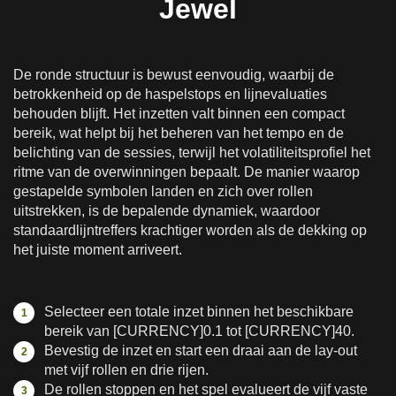
Jewel
De ronde structuur is bewust eenvoudig, waarbij de
betrokkenheid op de haspelstops en lijnevaluaties
behouden blijft. Het inzetten valt binnen een compact
bereik, wat helpt bij het beheren van het tempo en de
belichting van de sessies, terwijl het volatiliteitsprofiel het
ritme van de overwinningen bepaalt. De manier waarop
gestapelde symbolen landen en zich over rollen
uitstrekken, is de bepalende dynamiek, waardoor
standaardlijntreffers krachtiger worden als de dekking op
het juiste moment arriveert.
Selecteer een totale inzet binnen het beschikbare
bereik van [CURRENCY]0.1 tot [CURRENCY]40.
Bevestig de inzet en start een draai aan de lay-out
met vijf rollen en drie rijen.
De rollen stoppen en het spel evalueert de vijf vaste