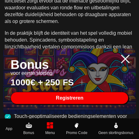
functieset zorgt ervoor dat de interface gestroomlijnd blijft,
waardoor evaluaties van ronde flow en uitbetalingen
dezelfde duidelijkheid behouden op draagbare apparaten
als op grotere schermen.
In de praktijk blijft de identiteit van het spel volledig mobiel
behouden. Spincadens, symboolstapeling en
lijnzichtbaarheid vertalen compromisloos dankzij een lean
rule-set en eenvoudige haspelgeometrie. We houden alle
kritieke informatie binnen bereik — inzetwaarden,
Bonus
hoogtepunten van lijnresultaten en sessietotalen — om
voor eerste storting
ervoor te zorgen dat beslissingen intuïtief blijven, zelfs op
1000€ + 250 FS
kleinere beeldschermen. Jokers Jewel behoudt dezelfde
RTP, volatiliteit en maximale potentie, ongeacht het
apparaat.
Registreren
Touch-geoptimaliseerde bedieningselementen voor
staakselectie en spin-initiatie
App
Bonus
Menu
Promo Code
Geen stortingsbonus
Responsieve lay-out met duidelijke winlijn resultaat